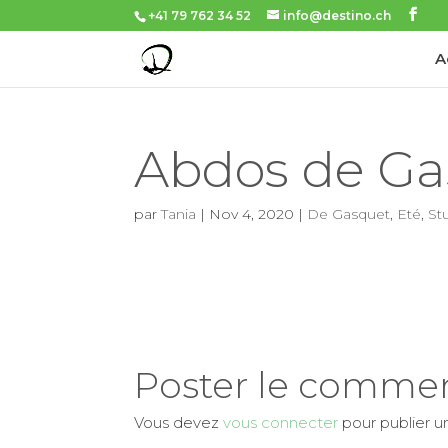
+41 79 762 34 52
info@destino.ch
A
Abdos de Ga
par
Tania
|
Nov 4, 2020
|
De Gasquet
,
Eté
,
St
Poster le commen
Vous devez
vous connecter
pour publier 