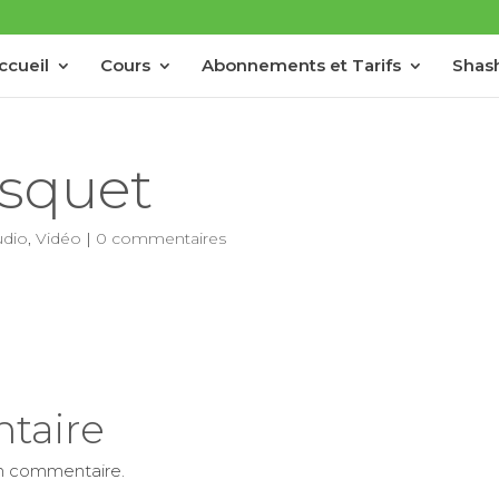
ccueil
Cours
Abonnements et Tarifs
Shash
squet
udio
,
Vidéo
|
0 commentaires
taire
un commentaire.