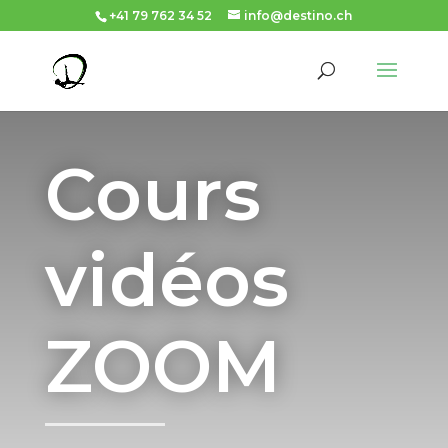
+41 79 762 34 52
info@destino.ch
Cours
vidéos
ZOOM